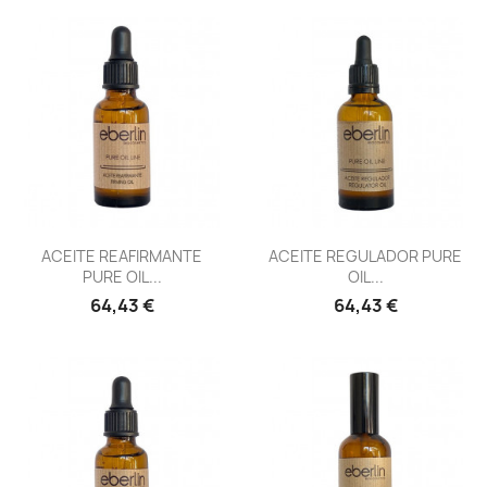
Vista rápida
Vista rápida


ACEITE REAFIRMANTE
ACEITE REGULADOR PURE
PURE OIL...
OIL...
64,43 €
64,43 €