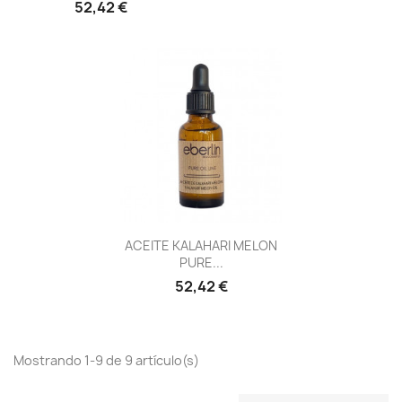
52,42 €
Vista rápida

ACEITE KALAHARI MELON
PURE...
52,42 €
Mostrando 1-9 de 9 artículo(s)