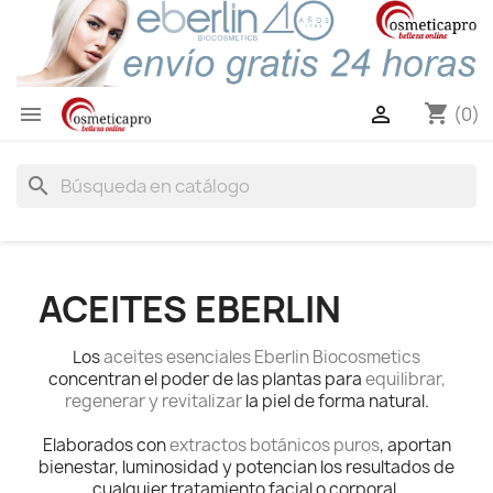
shopping_cart


(0)
search
ACEITES EBERLIN
Los
aceites esenciales Eberlin Biocosmetics
concentran el poder de las plantas para
equilibrar,
regenerar y revitalizar
la piel de forma natural.
Elaborados con
extractos botánicos puros
, aportan
bienestar, luminosidad y potencian los resultados de
cualquier tratamiento facial o corporal.