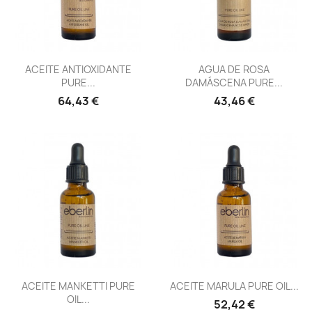
Vista rápida
Vista rápida


ACEITE ANTIOXIDANTE
AGUA DE ROSA
PURE...
DAMÁSCENA PURE...
64,43 €
43,46 €
Vista rápida
Vista rápida


ACEITE MANKETTI PURE
ACEITE MARULA PURE OIL...
OIL...
52,42 €