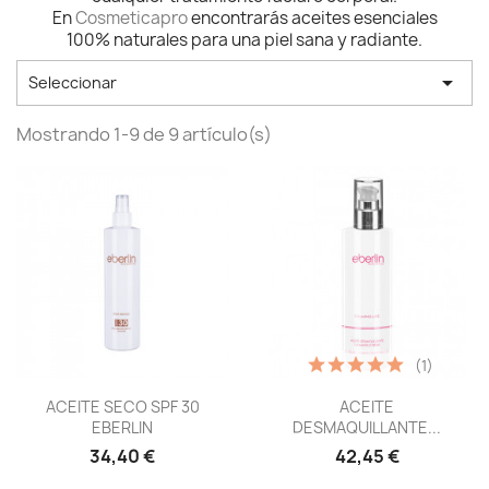
En
Cosmeticapro
encontrarás aceites esenciales
100% naturales para una piel sana y radiante.

Seleccionar
Mostrando 1-9 de 9 artículo(s)
(1)
Vista rápida
Vista rápida


ACEITE SECO SPF 30
ACEITE
EBERLIN
DESMAQUILLANTE...
34,40 €
42,45 €