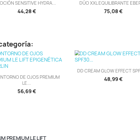
Vista rápida
Vista rápida


OCIÓN SENSITIVE HYDRA...
DÚO XXL EQUILIBRANTE EBE
44,28 €
75,08 €
categoría:
Vista rápida

DD CREAM GLOW EFFECT SPF3
Vista rápida

NTORNO DE OJOS PREMIUM
48,99 €
LE...
56,69 €
M PREMIUM LE LIFT