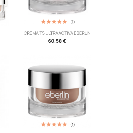
(1)
Vista rápida

CREMA T5 ULTRAACTIVA EBERLIN
60,58 €
(1)