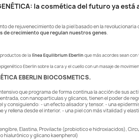
ENÉTICA: la cosmética del futuro ya está 
nto de rejuvenecimiento de la piel basado en la revolucionaria
s de crecimiento que regulan nuestros genes
.
s productos de la
línea Equilibrium Eberlin
que más acordes sean con tu
epigenético Eberlin
sobre la cara y el cuello con un masaje de movimien
ÉTICA EBERLIN BIOCOSMETICS.
tensivo que programa de forma continua la acción de sus activ
ntrada, con nanoparticulas y glicanos, tienen el poder de regu
 y consiguiendo: - un efecto alisador y tensor. - una epidermi
 y rellena desde el interior. - una piel con más vitalidad y elast
ngibre, Elastina, Provilacte (probiotico e hidroxiacidos), Cir
o hialurónico y glicano kaenpherol)