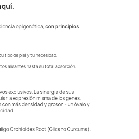
aquí.
 ciencia epigenética,
con principios
 tipo de piel y tu necesidad.
tos alisantes hasta su total absorción.
os exclusivos. La sinergia de sus
lar la expresión misma de los genes,
s con más densidad y grosor. - un óvalo y
icidad.
culigo Orchioides Root (Glicano Curcuma),