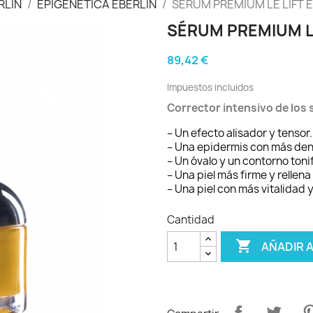
RLIN
EPIGENÉTICA EBERLIN
SÉRUM PREMIUM LE LIFT 
SÉRUM PREMIUM LE
89,42 €
Impuestos incluidos
Corrector intensivo de los s
– Un efecto alisador y tensor.
– Una epidermis con más den
– Un óvalo y un contorno toni
– Una piel más firme y rellena 
– Una piel con más vitalidad y
Cantidad

AÑADIR 