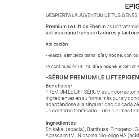
EPIG
DESPIERTA LA JUVENTUD DE TUS GENES
Premium Le Lift de Eberlin
es un tratamie
activos nanotransportadores y factore
Aplicación:
-
Realiza la limpieza diaria,
día y noche
, con lo
-
A continuación utiliza,
día y noche
, el Sérum 
-SÉRUM PREMIUM LE LIFT
EPIGEN
Beneficios
:
PREMIUM LE LIFT SÉRUM es un corrector in
ingredientes en su forma más pura y conce
adaptándose a la singularidad de cada piel
un contorno tonificado. - una piel más firme
Ingredientes:
Shikakai (acacia), Bambusa, Pinogenol, Ge
Agascalm tM., Niosoma Nio-oligo HA (acid