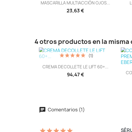
Vista rápida

MASCARILLA MULTIACCIÓN OJOS...
L
23,63 €
4 otros productos en la misma 
(1)
Vista rápida

CREMA DECOLLETE LE LIFT 60+...
CO
94,47 €
Comentarios (1)
SÉRU