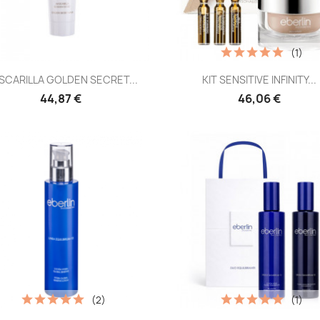
(1)
Vista rápida
Vista rápida


SCARILLA GOLDEN SECRET...
KIT SENSITIVE INFINITY...
44,87 €
46,06 €
(2)
(1)