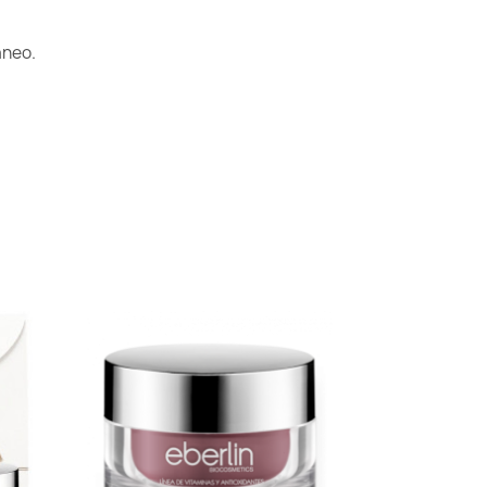
áneo.