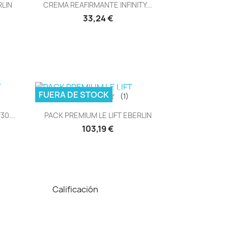
Vista rápida

RLIN
CREMA REAFIRMANTE INFINITY...
33,24 €
FUERA DE STOCK
(1)
Vista rápida

0...
PACK PREMIUM LE LIFT EBERLIN
103,19 €
Calificación