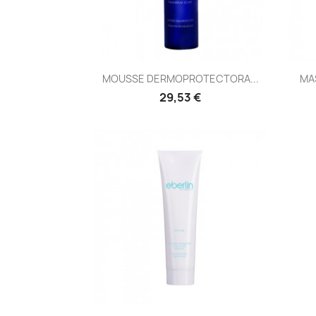
Vista rápida

MOUSSE DERMOPROTECTORA...
MA
29,53 €