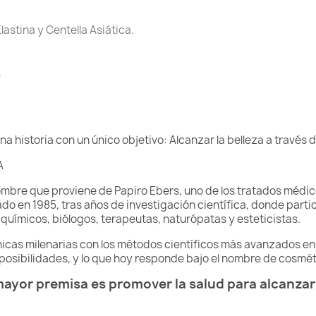
lastina y Centella Asiática.
.
una historia con un único objetivo: Alcanzar la belleza a través d
A
ombre que proviene de Papiro Ebers, uno de los tratados médi
do en 1985, tras años de investigación científica, donde part
uímicos, biólogos, terapeutas, naturópatas y esteticistas.
nicas milenarias con los métodos científicos más avanzados en
osibilidades, y lo que hoy responde bajo el nombre de cosméti
ayor premisa es promover la salud para alcanzar 