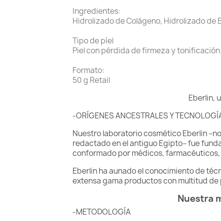
Ingredientes:
Hidrolizado de Colágeno, Hidrolizado de E
Tipo de pìel
Piel con pérdida de firmeza y tonificación
Formato:
50 g Retail
Eberlin, 
-ORÍGENES ANCESTRALES Y TECNOLOGÍ
Nuestro laboratorio cosmético Eberlin –n
redactado en el antiguo Egipto– fue funda
conformado por médicos, farmacéuticos, q
Eberlin ha aunado el conocimiento de téc
extensa gama productos con multitud de p
Nuestra m
-METODOLOGÍA