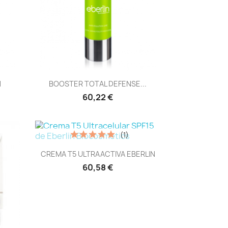
Vista rápida

N
BOOSTER TOTAL DEFENSE...
60,22 €
(1)
Vista rápida

CREMA T5 ULTRAACTIVA EBERLIN
60,58 €