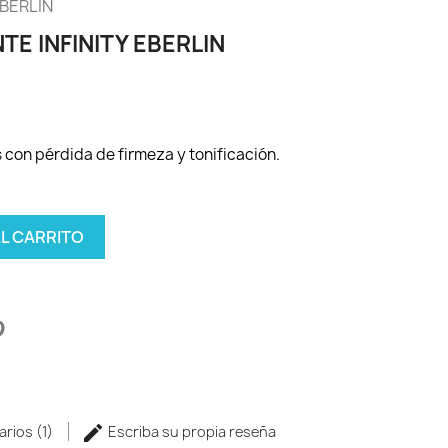
EBERLIN
E INFINITY EBERLIN
 con pérdida de firmeza y tonificación.
AL CARRITO
arios (1)
Escriba su propia reseña