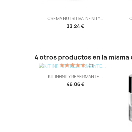
Vista rápida

CREMA NUTRITIVA INFINITY...
C
33,24 €
4 otros productos en la misma 
(1)
Vista rápida

KIT INFINITY REAFIRMANTE...
46,06 €