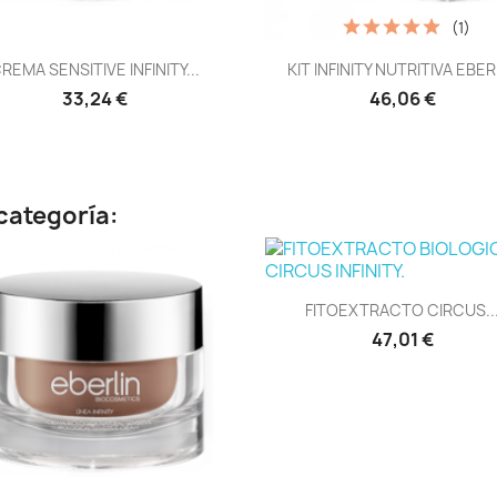
(1)
Vista rápida
Vista rápida


REMA SENSITIVE INFINITY...
KIT INFINITY NUTRITIVA EBER
33,24 €
46,06 €
categoría:
Vista rápida

FITOEXTRACTO CIRCUS..
47,01 €