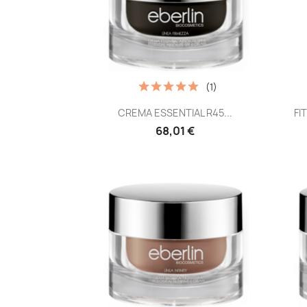
(1)
Vista rápida

CREMA ESSENTIAL R45...
FI
68,01 €