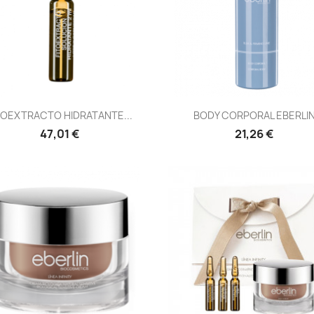
Vista rápida
Vista rápida


TOEXTRACTO HIDRATANTE...
BODY CORPORAL EBERLI
47,01 €
21,26 €