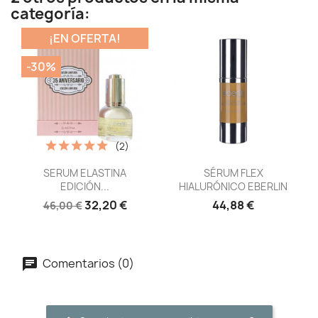
categoría:
¡EN OFERTA!
-30%
(2)
Vista rápida
Vista rápida


SERUM ELASTINA
SÉRUM FLEX
EDICIÓN...
HIALURÓNICO EBERLIN
32,20 €
44,88 €
46,00 €
Comentarios (0)