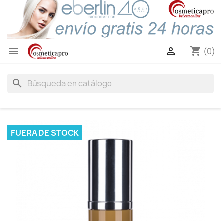
shopping_cart


(0)
search
FUERA DE STOCK