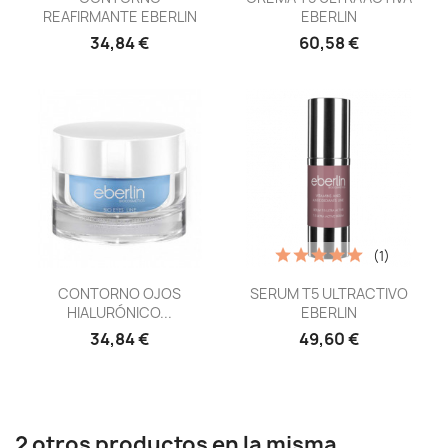
REAFIRMANTE EBERLIN
EBERLIN
34,84 €
60,58 €
(1)
Vista rápida
Vista rápida


CONTORNO OJOS
SERUM T5 ULTRACTIVO
HIALURÓNICO...
EBERLIN
34,84 €
49,60 €
2 otros productos en la misma