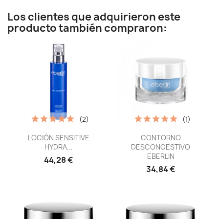
Los clientes que adquirieron este
producto también compraron:
(2)
(1)
Vista rápida
Vista rápida


LOCIÓN SENSITIVE
CONTORNO
HYDRA...
DESCONGESTIVO
EBERLIN
44,28 €
34,84 €