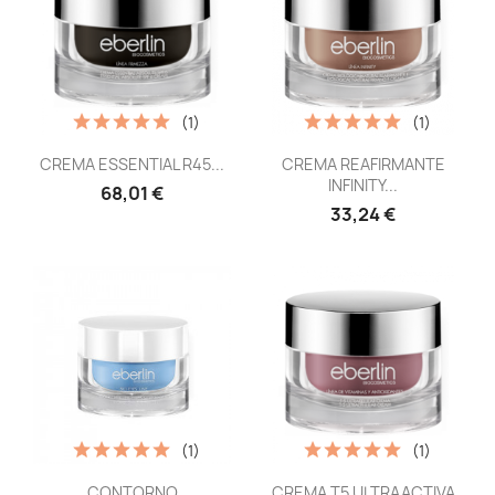
(1)
(1)
Vista rápida
Vista rápida


CREMA ESSENTIAL R45...
CREMA REAFIRMANTE
INFINITY...
68,01 €
33,24 €
(1)
(1)
Vista rápida
Vista rápida


CONTORNO
CREMA T5 ULTRAACTIVA