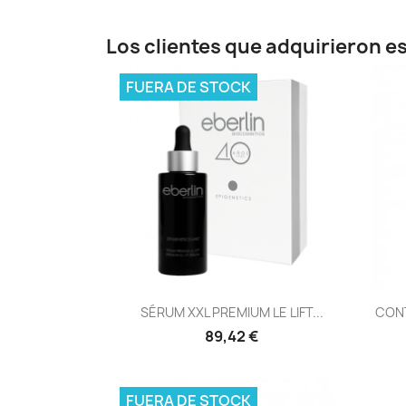
Los clientes que adquirieron 
FUERA DE STOCK
Vista rápida

SÉRUM XXL PREMIUM LE LIFT...
CONT
89,42 €
FUERA DE STOCK