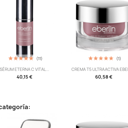
(11)
(1)
Vista rápida
Vista rápida


SÉRUM ETERNA C VITAL...
CREMA T5 ULTRAACTIVA EBE
40,15 €
60,58 €
categoría: