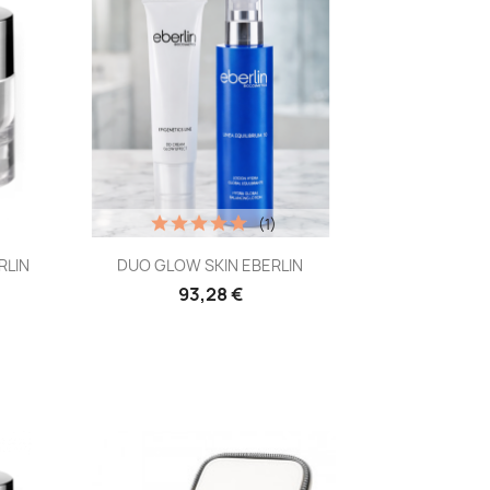
(1)
Vista rápida

RLIN
DUO GLOW SKIN EBERLIN
93,28 €