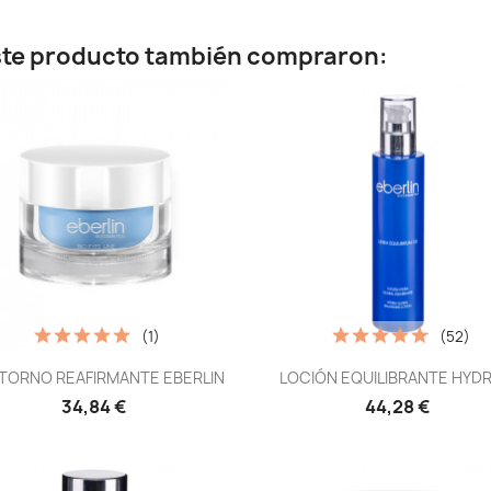
este producto también compraron:
(1)
(52)
Vista rápida
Vista rápida


ORNO REAFIRMANTE EBERLIN
LOCIÓN EQUILIBRANTE HYDRA
34,84 €
44,28 €