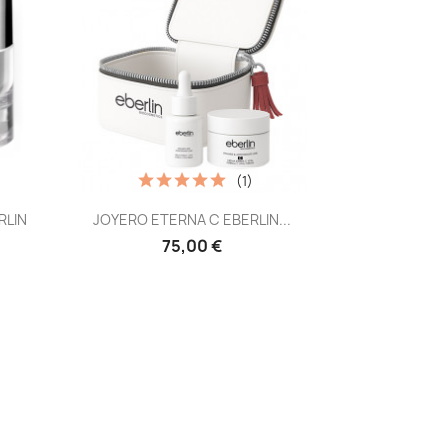
(1)
Vista rápida

RLIN
JOYERO ETERNA C EBERLIN...
75,00 €