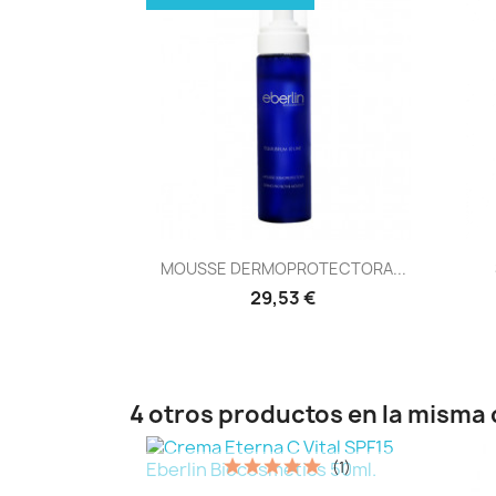
Vista rápida

MOUSSE DERMOPROTECTORA...
29,53 €
4 otros productos en la misma 
(1)