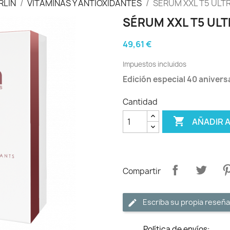
RLIN
VITAMINAS Y ANTIOXIDANTES
SÉRUM XXL T5 ULT
SÉRUM XXL T5 ULT
49,61 €
Impuestos incluidos
Edición especial 40 anivers
Cantidad

AÑADIR 
Compartir
Escriba su propia reseña
Política de envíos: