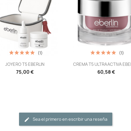
(1)
(1)
Vista rápida
Vista rápida


JOYERO T5 EBERLIN
CREMA T5 ULTRAACTIVA EBE
75,00 €
60,58 €
Sea el primero en escribir una reseña