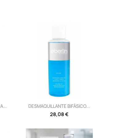
Vista rápida

...
DESMAQUILLANTE BIFÁSICO...
28,08 €