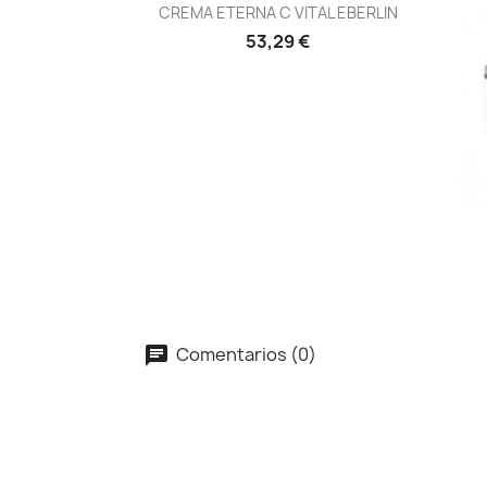
Vista rápida

CREMA ETERNA C VITAL EBERLIN
53,29 €
Comentarios (0)