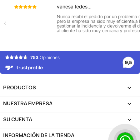
PRODUCTOS

NUESTRA EMPRESA

SU CUENTA

INFORMACIÓN DE LA TIENDA
keyboard_arrow_down