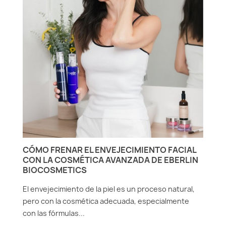
A
N
E
La
CÓMO FRENAR EL ENVEJECIMIENTO FACIAL
pr
CON LA COSMÉTICA AVANZADA DE EBERLIN
pe
BIOCOSMETICS
L
El envejecimiento de la piel es un proceso natural,
pero con la cosmética adecuada, especialmente
con las fórmulas...