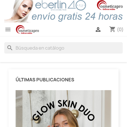
shopping_cart


(0)
search
ÚLTIMAS PUBLICACIONES