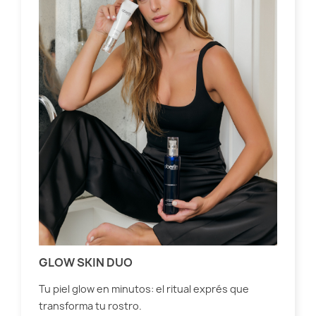
LA
EB
Nos
Exo
Ebe
lin
GLOW SKIN DUO
Lee
Tu piel glow en minutos: el ritual exprés que
transforma tu rostro.