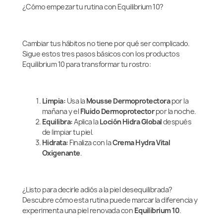
¿Cómo empezar tu rutina con Equilibrium 10?
Cambiar tus hábitos no tiene por qué ser complicado.
Sigue estos tres pasos básicos con los productos
Equilibrium 10 para transformar tu rostro:
Limpia:
Usa la
Mousse Dermoprotectora
por la
mañana y el
Fluido Dermoprotector
por la noche.
Equilibra:
Aplica la
Loción Hidra Global
después
de limpiar tu piel.
Hidrata:
Finaliza con la
Crema Hydra Vital
Oxigenante
.
¿Listo para decirle adiós a la piel desequilibrada?
Descubre cómo esta rutina puede marcar la diferencia y
experimenta una piel renovada con
Equilibrium 10
.