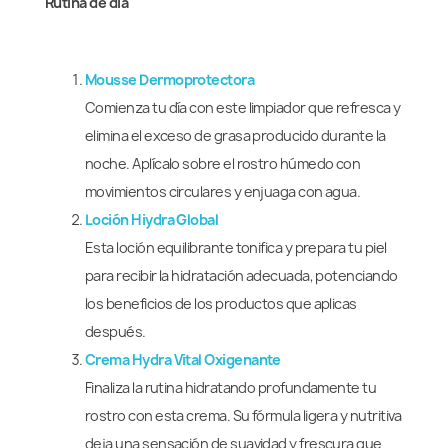
Rutina de día
Mousse Dermoprotectora
Comienza tu día con este limpiador que refresca y
elimina el exceso de grasa producido durante la
noche. Aplícalo sobre el rostro húmedo con
movimientos circulares y enjuaga con agua.
Loción Hiydra Global
Esta loción equilibrante tonifica y prepara tu piel
para recibir la hidratación adecuada, potenciando
los beneficios de los productos que aplicas
después.
Crema Hydra Vital Oxigenante
Finaliza la rutina hidratando profundamente tu
rostro con esta crema. Su fórmula ligera y nutritiva
deja una sensación de suavidad y frescura que