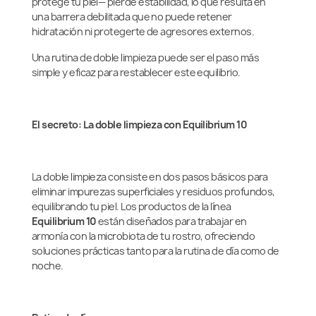
protege tu piel— pierde estabilidad, lo que resulta en
una barrera debilitada que no puede retener
hidratación ni protegerte de agresores externos.
Una rutina de doble limpieza puede ser el paso más
simple y eficaz para restablecer este equilibrio.
El secreto: La doble limpieza con Equilibrium 10
La doble limpieza consiste en dos pasos básicos para
eliminar impurezas superficiales y residuos profundos,
equilibrando tu piel. Los productos de la línea
Equilibrium 10
están diseñados para trabajar en
armonía con la microbiota de tu rostro, ofreciendo
soluciones prácticas tanto para la rutina de día como de
noche.