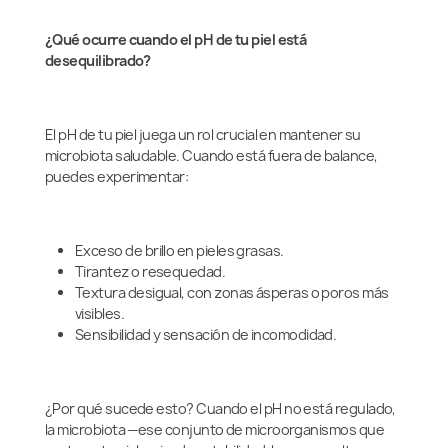
¿Qué ocurre cuando el pH de tu piel está
desequilibrado?
El pH de tu piel juega un rol crucial en mantener su
microbiota saludable. Cuando está fuera de balance,
puedes experimentar:
Exceso de brillo en pieles grasas.
Tirantez o resequedad.
Textura desigual, con zonas ásperas o poros más
visibles.
Sensibilidad y sensación de incomodidad.
¿Por qué sucede esto? Cuando el pH no está regulado,
la microbiota —ese conjunto de microorganismos que