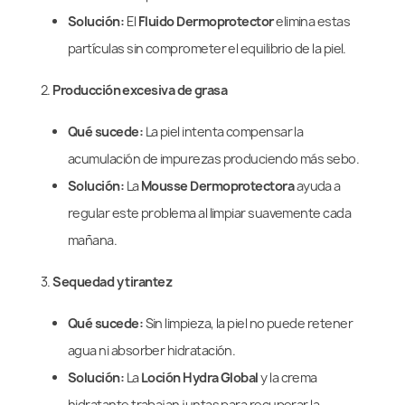
Solución:
El
Fluido Dermoprotector
elimina estas
partículas sin comprometer el equilibrio de la piel.
2.
Producción excesiva de grasa
Qué sucede:
La piel intenta compensar la
acumulación de impurezas produciendo más sebo.
Solución:
La
Mousse Dermoprotectora
ayuda a
regular este problema al limpiar suavemente cada
mañana.
3.
Sequedad y tirantez
Qué sucede:
Sin limpieza, la piel no puede retener
agua ni absorber hidratación.
Solución:
La
Loción Hydra Global
y la crema
hidratante trabajan juntas para recuperar la