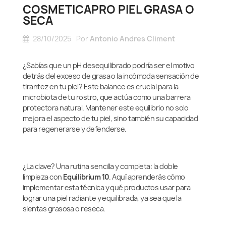
COSMETICAPRO PIEL GRASA O
SECA
28/10/2025
Por
Antonio Andres Climent
¿Sabías que un pH desequilibrado podría ser el motivo
detrás del exceso de grasa o la incómoda sensación de
tirantez en tu piel? Este balance es crucial para la
microbiota de tu rostro, que actúa como una barrera
protectora natural. Mantener este equilibrio no solo
mejora el aspecto de tu piel, sino también su capacidad
para regenerarse y defenderse.
¿La clave? Una rutina sencilla y completa: la doble
limpieza con
Equilibrium 10
. Aquí aprenderás cómo
implementar esta técnica y qué productos usar para
lograr una piel radiante y equilibrada, ya sea que la
sientas grasosa o reseca.