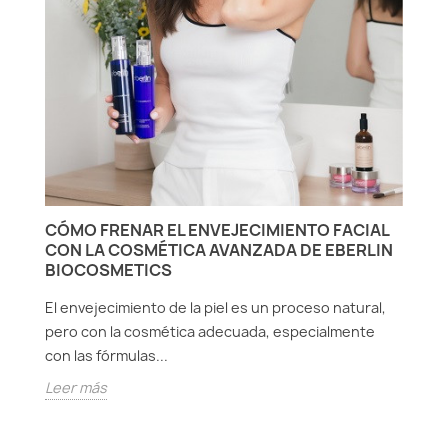
A
N
E
La
CÓMO FRENAR EL ENVEJECIMIENTO FACIAL
pr
CON LA COSMÉTICA AVANZADA DE EBERLIN
pe
BIOCOSMETICS
L
El envejecimiento de la piel es un proceso natural,
pero con la cosmética adecuada, especialmente
con las fórmulas...
Leer más