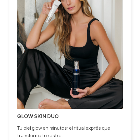
LA
EB
Nos
Exo
Ebe
lin
GLOW SKIN DUO
Lee
Tu piel glow en minutos: el ritual exprés que
transforma tu rostro.