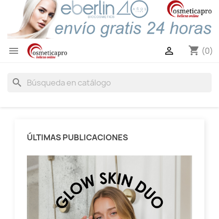
shopping_cart


(0)
search
ÚLTIMAS PUBLICACIONES