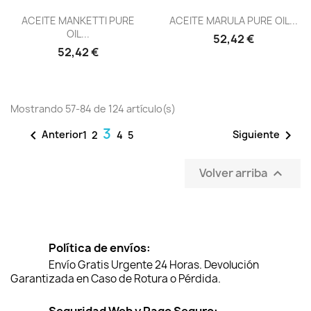
Vista rápida
Vista rápida


ACEITE MANKETTI PURE
ACEITE MARULA PURE OIL...
OIL...
52,42 €
52,42 €
Mostrando 57-84 de 124 artículo(s)
3


Anterior
Siguiente
1
2
4
5
Volver arriba

Política de envíos:
Envío Gratis Urgente 24 Horas. Devolución
Garantizada en Caso de Rotura o Pérdida.