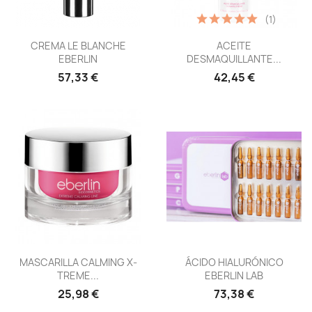
(1)
Vista rápida
Vista rápida


CREMA LE BLANCHE
ACEITE
EBERLIN
DESMAQUILLANTE...
57,33 €
42,45 €
Vista rápida
Vista rápida


MASCARILLA CALMING X-
ÁCIDO HIALURÓNICO
TREME...
EBERLIN LAB
25,98 €
73,38 €