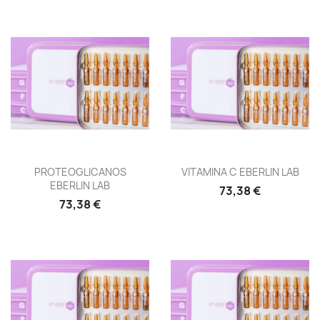
Vista rápida
Vista rápida


PROTEOGLICANOS
VITAMINA C EBERLIN LAB
EBERLIN LAB
73,38 €
73,38 €