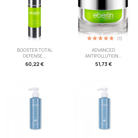
(1)
Vista rápida
Vista rápida


BOOSTER TOTAL
ADVANCED
DEFENSE...
ANTIPOLLUTION...
60,22 €
51,73 €