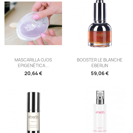
Vista rápida
Vista rápida


MASCARILLA OJOS
BOOSTER LE BLANCHE
EPIGENÉTICA...
EBERLIN
20,64 €
59,06 €