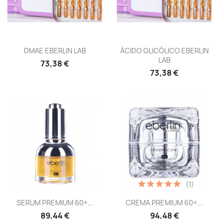
Vista rápida
Vista rápida


DMAE EBERLIN LAB
ÁCIDO GLICÓLICO EBERLIN
LAB
73,38 €
73,38 €
(1)
Vista rápida
Vista rápida


SERUM PREMIUM 60+...
CREMA PREMIUM 60+...
89,44 €
94,48 €