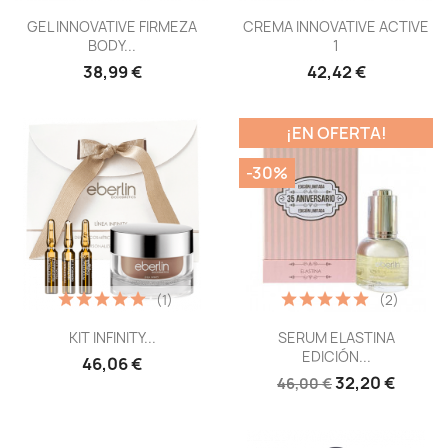
Vista rápida
Vista rápida


GEL INNOVATIVE FIRMEZA
CREMA INNOVATIVE ACTIVE
BODY...
1
38,99 €
42,42 €
¡EN OFERTA!
-30%
(1)
(2)
Vista rápida
Vista rápida


KIT INFINITY...
SERUM ELASTINA
EDICIÓN...
46,06 €
32,20 €
46,00 €