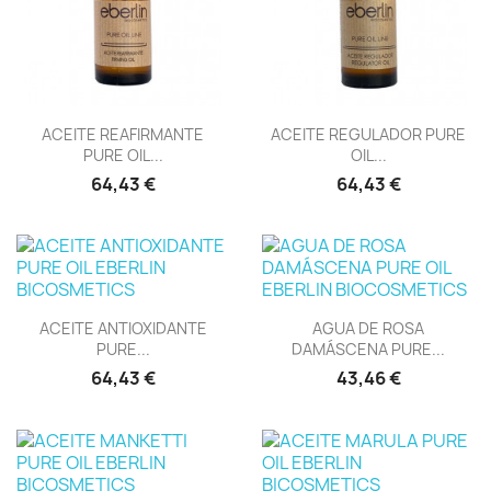
Vista rápida
Vista rápida


ACEITE REAFIRMANTE
ACEITE REGULADOR PURE
PURE OIL...
OIL...
64,43 €
64,43 €
Vista rápida
Vista rápida


ACEITE ANTIOXIDANTE
AGUA DE ROSA
PURE...
DAMÁSCENA PURE...
64,43 €
43,46 €