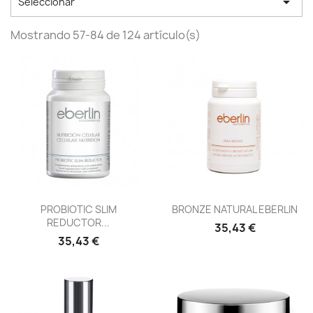

Seleccionar
Mostrando 57-84 de 124 artículo(s)
Vista rápida
Vista rápida


PROBIOTIC SLIM
BRONZE NATURAL EBERLIN
REDUCTOR...
35,43 €
35,43 €