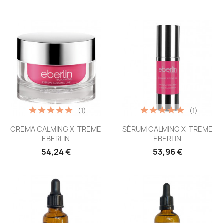
(1)
(1)
Vista rápida
Vista rápida


CREMA CALMING X-TREME
SÉRUM CALMING X-TREME
EBERLIN
EBERLIN
54,24 €
53,96 €